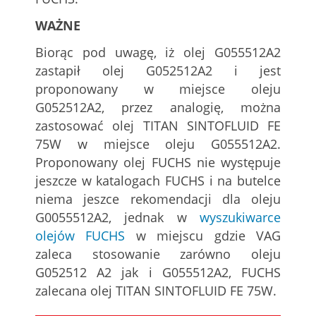
WAŻNE
Biorąc pod uwagę, iż olej G055512A2
zastapił olej G052512A2 i jest
proponowany w miejsce oleju
G052512A2, przez analogię, można
zastosować olej TITAN SINTOFLUID FE
75W w miejsce oleju G055512A2.
Proponowany olej FUCHS nie występuje
jeszcze w katalogach FUCHS i na butelce
niema jeszce rekomendacji dla oleju
G0055512A2, jednak w
wyszukiwarce
olejów FUCHS
w miejscu gdzie VAG
zaleca stosowanie zarówno oleju
G052512 A2 jak i G055512A2, FUCHS
zalecana olej TITAN SINTOFLUID FE 75W.