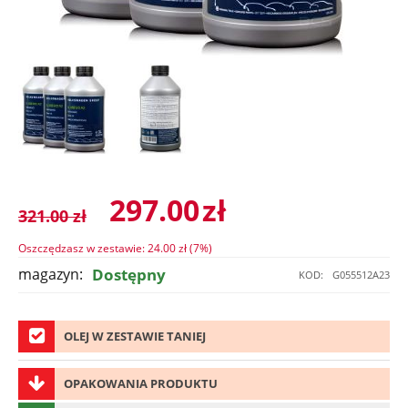
297.00
zł
321.00
zł
Oszczędzasz w zestawie:
24.00
zł (
7
%)
magazyn:
Dostępny
KOD:
G055512A23
OLEJ W ZESTAWIE TANIEJ
OPAKOWANIA PRODUKTU