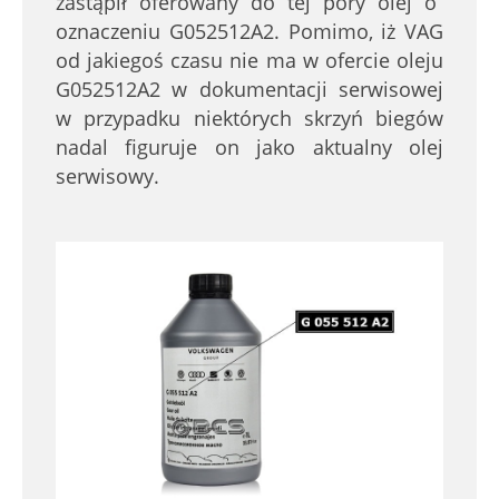
zastąpił oferowany do tej pory olej o
oznaczeniu G052512A2. Pomimo, iż VAG
od jakiegoś czasu nie ma w ofercie oleju
G052512A2 w dokumentacji serwisowej
w przypadku niektórych skrzyń biegów
nadal figuruje on jako aktualny olej
serwisowy.