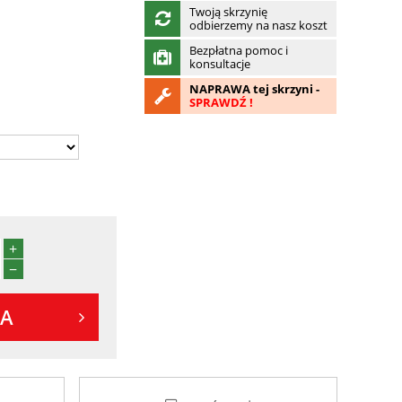
Twoją skrzynię
odbierzemy na nasz koszt
Bezpłatna pomoc i
konsultacje
NAPRAWA tej skrzyni -
SPRAWDŹ !
+
−
KA