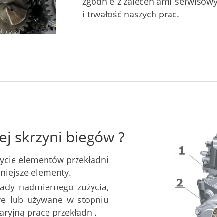
zgodnie z zaleceniami serwisow
i trwałość naszych prac.
ej skrzyni biegów ?
ycie elementów przekładni
mniejsze elementy.
ślady nadmiernego zużycia,
e lub używane w stopniu
ryjną pracę przekładni.