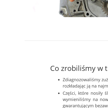
Co zrobiliśmy w t
Zdiagnozowaliśmy zuż
rozkładając ją na naj
Części, które nosiły 
wymieniliśmy na now
gwarantującym bezawa