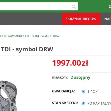
Z
SKRZYNIE BIEGÓW
NAP
IA BIEGÓW AUDI A3 8L 1,9 TDI - SYMBOL DRW
9 TDI - symbol DRW
1997.00
zł
Dostępny
magazyn:
GWARANCJA:
1 ROK
STAN SKRZYNI:
PO KAPITALN