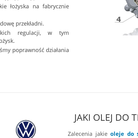
ie łożyska na fabrycznie
dowę przekładni.
tkich regulacji, w tym
ożysk.
liśmy poprawność działania
JAKI OLEJ DO 
Zalecenia jakie
oleje do