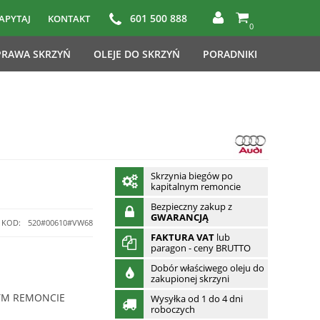
601 500 888
APYTAJ
KONTAKT
0
RAWA SKRZYŃ
OLEJE DO SKRZYŃ
PORADNIKI
Skrzynia biegów po
kapitalnym remoncie
Bezpieczny zakup z
GWARANCJĄ
KOD:
520#00610#VW68
FAKTURA VAT
lub
paragon - ceny BRUTTO
Dobór właściwego oleju do
zakupionej skrzyni
YM REMONCIE
Wysyłka od 1 do 4 dni
roboczych