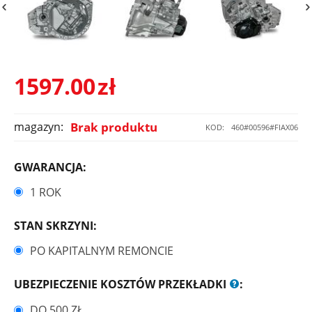
1597.00
zł
magazyn:
Brak produktu
KOD:
460#00596#FIAX06
GWARANCJA:
1 ROK
STAN SKRZYNI:
PO KAPITALNYM REMONCIE
UBEZPIECZENIE KOSZTÓW PRZEKŁADKI
:
DO 500 ZŁ