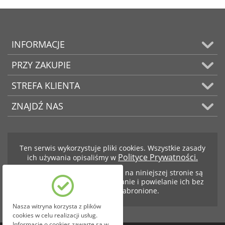
INFORMACJE
PRZY ZAKUPIE
STREFA KLIENTA
ZNAJDŹ NAS
Ten serwis wykorzystuje pliki cookies. Wszystkie zasady
Polityce Prywatności.
ich używania opisaliśmy w
Teksty i zdjęcia znajdujące się na niniejszej stronie są
własnością firmy BCS. Kopiowanie i powielanie ich bez
zezwolenia jest zabronione.
Nasza witryna korzysta z plików
cookies w celu realizacji usług.
Informacje o cookies zawarte są w