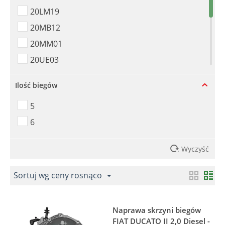
20LM19
20MB12
20MM01
20UE03
20UM04
Ilość biegów
20UM05
5
20UM16
6
PF6 040
PF6 044
. Wyczyść
PF6 050
Sortuj wg ceny rosnąco
Naprawa skrzyni biegów
FIAT DUCATO II 2,0 Diesel -