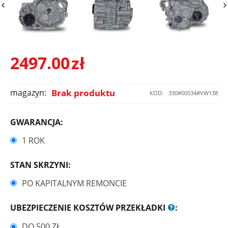
2497.00
zł
magazyn:
Brak produktu
KOD:
330#00534#VW138
GWARANCJA:
1 ROK
STAN SKRZYNI:
PO KAPITALNYM REMONCIE
UBEZPIECZENIE KOSZTÓW PRZEKŁADKI
:
DO 500 ZŁ