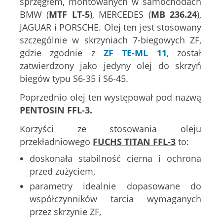
sprzęgłem, montowanych w samochodach
BMW (
MTF LT-5
), MERCEDES (
MB 236.24
),
JAGUAR i PORSCHE. Olej ten jest stosowany
szczególnie w skrzyniach 7-biegowych ZF,
gdzie zgodnie z
ZF TE-ML 11
, został
zatwierdzony jako jedyny olej do skrzyń
biegów typu S6-35 i S6-45.
Poprzednio olej ten występował pod nazwą
PENTOSIN FFL-3.
Korzyści ze stosowania oleju
przekładniowego
FUCHS TITAN FFL-3
to:
doskonała stabilność cierna i ochrona
przed zużyciem,
parametry idealnie dopasowane do
współczynników tarcia wymaganych
przez skrzynie ZF,