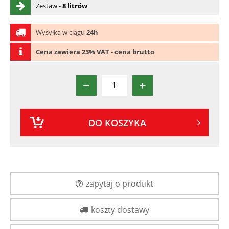
Zestaw -
8 litrów
Wysyłka w ciągu
24h
Cena zawiera 23% VAT - cena brutto
−
+
DO KOSZYKA
zapytaj o produkt
koszty dostawy