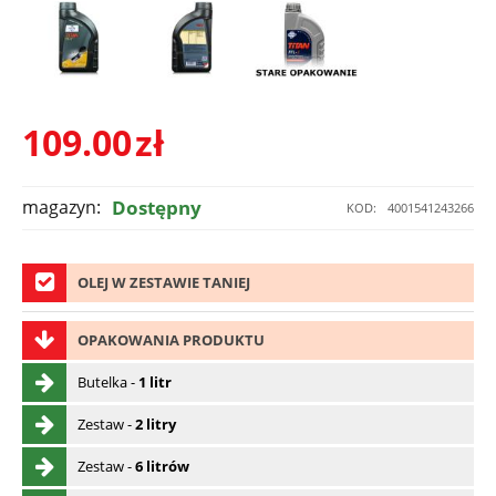
109.00
zł
magazyn:
Dostępny
KOD:
4001541243266
OLEJ W ZESTAWIE TANIEJ
OPAKOWANIA PRODUKTU
Butelka -
1 litr
Zestaw -
2 litry
Zestaw -
6 litrów