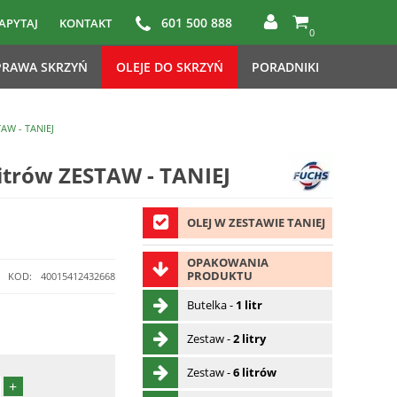
601 500 888
APYTAJ
KONTAKT
0
RAWA SKRZYŃ
OLEJE DO SKRZYŃ
PORADNIKI
AW - TANIEJ
litrów ZESTAW - TANIEJ
OLEJ W ZESTAWIE TANIEJ
OPAKOWANIA
PRODUKTU
KOD:
40015412432668
Butelka -
1 litr
Zestaw -
2 litry
Zestaw -
6 litrów
+