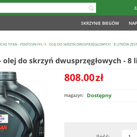
Z
SKRZYNIE BIEGÓW
NAP
CHS TITAN - PENTOSIN FFL-3 - OLEJ DO SKRZYŃ DWUSPRZĘGŁOWYCH - 8 LITRÓW ZEST
 olej do skrzyń dwusprzęgłowych - 8 
808.00
zł
Dostępny
magazyn:
Ilość: