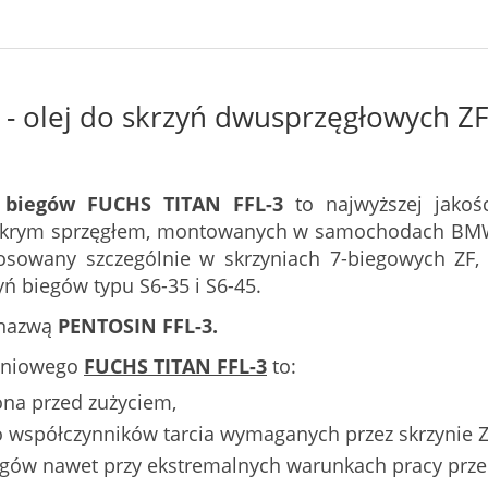
- olej do skrzyń dwusprzęgłowych ZF
 biegów FUCHS TITAN FFL-3
to najwyższej jakoś
mokrym sprzęgłem, montowanych w samochodach BM
osowany szczególnie w skrzyniach 7-biegowych ZF,
yń biegów typu S6-35 i S6-45.
 nazwą
PENTOSIN FFL-3.
adniowego
FUCHS TITAN FFL-3
to:
ona przed zużyciem,
 współczynników tarcia wymaganych przez skrzynie Z
gów nawet przy ekstremalnych warunkach pracy przek