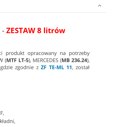
 -
ZESTAW 8
litrów
ci produkt opracowany na potrzeby
W (
MTF LT-5
), MERCEDES (
MB 236.24
),
 gdzie zgodnie z
ZF TE-ML 11
, został
F,
ładni,