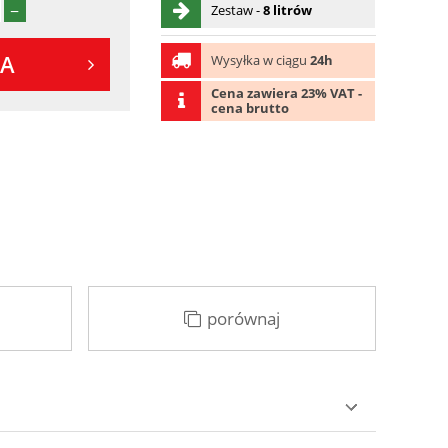
−
Zestaw -
8 litrów
KA
Wysyłka w ciągu
24h
Cena zawiera 23% VAT -
cena brutto
porównaj