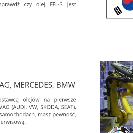
prawdź czy olej FFL-3 jest
 VAG, MERCEDES, BMW
ostawcą olejów na pierwsze
VAG (AUDI, VW, SKODA, SEAT),
h samochodach, masz pewność,
serwisową.