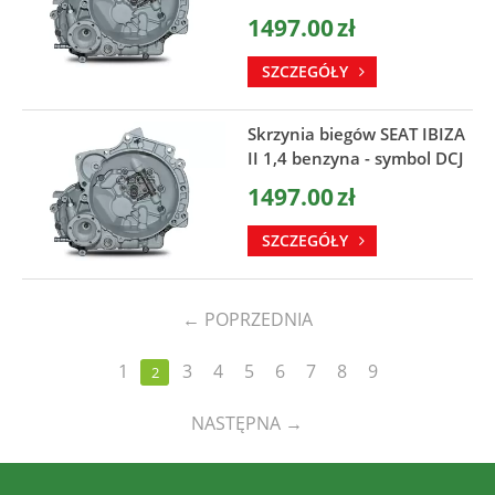
1497.00
zł
SZCZEGÓŁY
Skrzynia biegów SEAT IBIZA
II 1,4 benzyna - symbol DCJ
1497.00
zł
SZCZEGÓŁY
←
POPRZEDNIA
1
3
4
5
6
7
8
9
2
NASTĘPNA
→