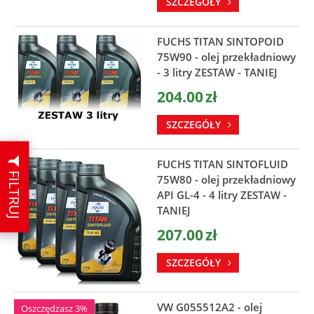
SZCZEGÓŁY
FUCHS TITAN SINTOPOID
75W90 - olej przekładniowy
- 3 litry ZESTAW - TANIEJ
204.00
zł
SZCZEGÓŁY
FUCHS TITAN SINTOFLUID
FILTRUJ
75W80 - olej przekładniowy
API GL-4 - 4 litry ZESTAW -
TANIEJ
207.00
zł
SZCZEGÓŁY
VW G055512A2 - olej
Oszczędzasz 3%