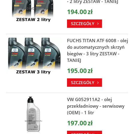
- 2 litry ZESTAW - TANIEJ
194.00
zł
SZCZEGÓŁY
FUCHS TITAN ATF 6008 - olej
do automatycznych skrzyń
biegów - 3 litry ZESTAW -
TANIEJ
195.00
zł
SZCZEGÓŁY
VW G052911A2 - olej
przekładniowy - serwisowy
(OEM) - 1 litr
197.00
zł