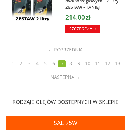
dwusprzęgłowych - 2 litry
ZESTAW - TANIEJ
214.00
zł
SZCZEGÓŁY
←
POPRZEDNIA
1
2
3
4
5
6
8
9
10
11
12
13
7
NASTĘPNA
→
RODZAJE OLEJÓW DOSTĘPNYCH W SKLEPIE
SAE 75W