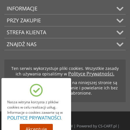
INFORMACJE
PRZY ZAKUPIE
STREFA KLIENTA
ZNAJDŹ NAS
Ten serwis wykorzystuje pliki cookies. Wszystkie zasady
Polityce Prywatności.
ich używania opisaliśmy w
Teksty i zdjęcia znajdujące się na niniejszej stronie są
własnością firmy BCS. Kopiowanie i powielanie ich bez
zezwolenia jest zabronione.
Nasza witryna korzysta z plików
cookies w celu realizacji usług.
Informacje o cookies zawarte są w
POLITYCE PRYWATNOŚCI
.
© 1999-2026 BCS SKRZYNIE BIEGÓW | Powered by
CS-CART.pl
|
Akceptuję