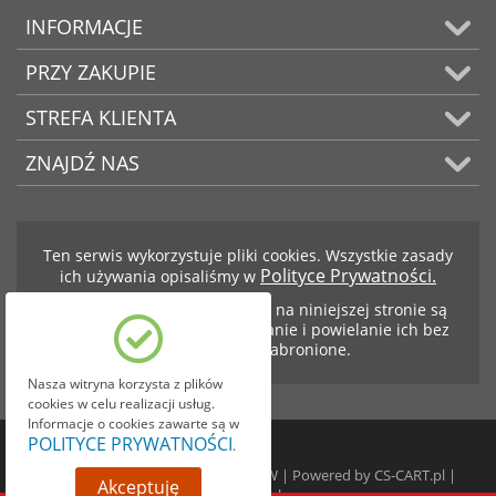
INFORMACJE
PRZY ZAKUPIE
STREFA KLIENTA
ZNAJDŹ NAS
Ten serwis wykorzystuje pliki cookies. Wszystkie zasady
Polityce Prywatności.
ich używania opisaliśmy w
Teksty i zdjęcia znajdujące się na niniejszej stronie są
własnością firmy BCS. Kopiowanie i powielanie ich bez
zezwolenia jest zabronione.
Nasza witryna korzysta z plików
cookies w celu realizacji usług.
Informacje o cookies zawarte są w
POLITYCE PRYWATNOŚCI
.
© 1999-2026 BCS SKRZYNIE BIEGÓW | Powered by
CS-CART.pl
|
Akceptuję
GEOGIS.pl