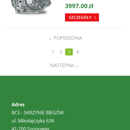
3997.00
zł
SZCZEGÓŁY
←
POPRZEDNIA
1
2
4
3
NASTĘPNA
→
Adres
BCS - SKRZYNIE BIEGÓW
ul. Mikołajczyka 63A
41-200 Sosnowiec