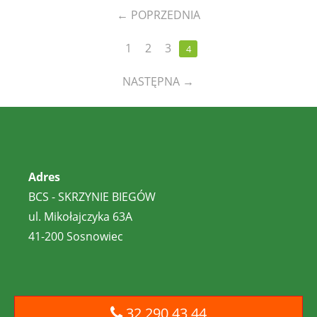
←
POPRZEDNIA
1
2
3
4
NASTĘPNA
→
Adres
BCS - SKRZYNIE BIEGÓW
ul. Mikołajczyka 63A
41-200 Sosnowiec
32 290 43 44