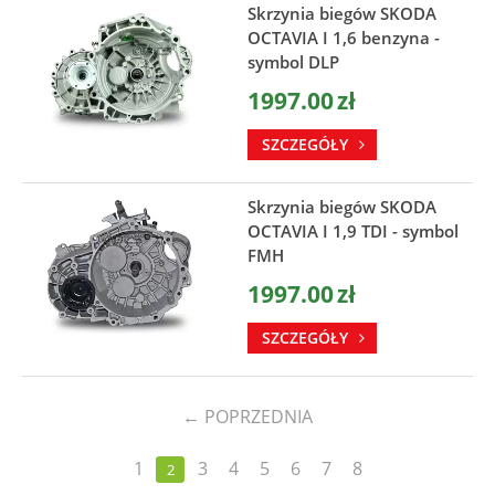
Skrzynia biegów SKODA
OCTAVIA I 1,6 benzyna -
symbol DLP
1997.00
zł
SZCZEGÓŁY
Skrzynia biegów SKODA
OCTAVIA I 1,9 TDI - symbol
FMH
1997.00
zł
SZCZEGÓŁY
←
POPRZEDNIA
1
3
4
5
6
7
8
2