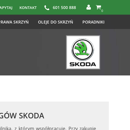
601 500 888
APYTAJ
KONTAKT
0
RAWA SKRZYŃ
OLEJE DO SKRZYŃ
PORADNIKI
IEGÓW SKODA
nika, z którym współpracuje. Przy zakupie