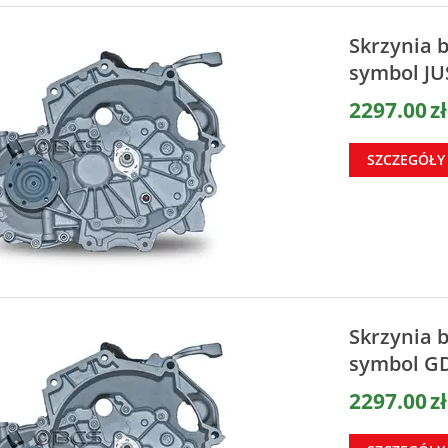
Skrzynia 
symbol JU
2297.00
zł
SZCZEGÓŁY
Skrzynia 
symbol G
2297.00
zł