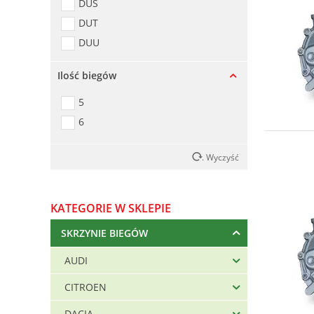
DUS
DUT
DUU
DUW
Ilość biegów
EBF
EBJ
5
EGR
6
EGS
. Wyczyść
ERF
EUH
EWT
KATEGORIE W SKLEPIE
FEX
SKRZYNIE BIEGÓW
FMH
FQE
AUDI
FRA
CITROEN
FVH
DACIA