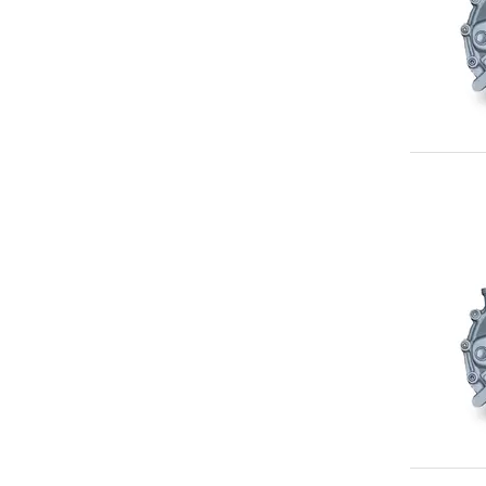
LVN
MWW
MYF
MZL
NBW
NBY
NFP
PRL
QBN
RGN