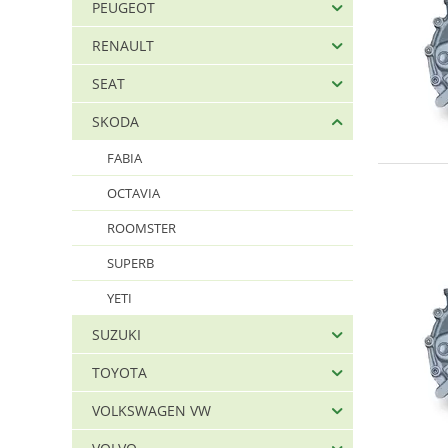
HDV
PEUGEOT
HZM
RENAULT
JCN
SEAT
JCR
JCZ
SKODA
JDH
FABIA
JFM
OCTAVIA
JHG
ROOMSTER
JHN
JHQ
SUPERB
JHT
YETI
JHU
SUZUKI
JHW
JLU
TOYOTA
JPU
VOLKSWAGEN VW
JQM