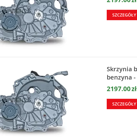
SZCZEGÓŁY
Skrzynia
benzyna -
2197.00
zł
SZCZEGÓŁY