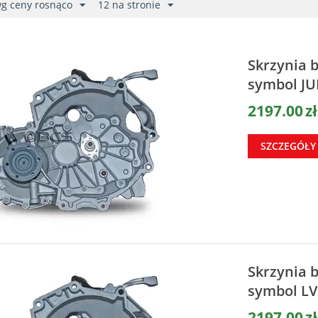
wg ceny rosnąco
12 na stronie
Skrzynia 
symbol JU
2197.00
zł
SZCZEGÓŁY
Skrzynia 
symbol L
2197.00
zł