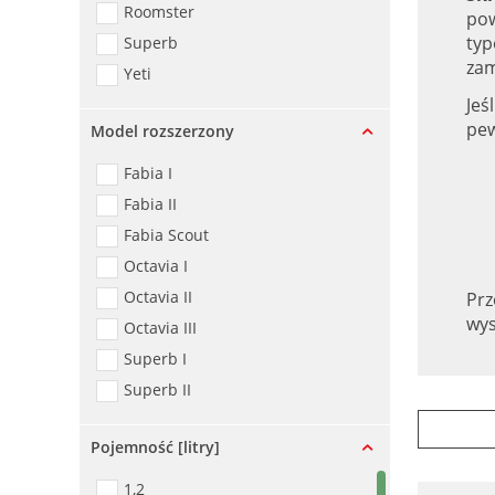
Roomster
pow
typ
Superb
zam
Yeti
Jeś
pe
Model rozszerzony
Fabia I
Fabia II
Fabia Scout
Octavia I
Octavia II
Prz
wys
Octavia III
Superb I
Superb II
Pojemność [litry]
1,2