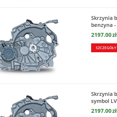
Skrzynia
benzyna -
2197.00
zł
SZCZEGÓŁY
Skrzynia 
symbol L
2197.00
zł