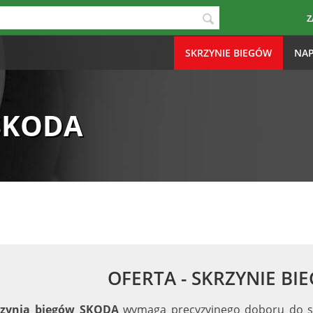
Z
SKRZYNIE BIEGÓW
NAP
SKODA
OFERTA - SKRZYNIE B
rzynia biegów SKODA
wymaga precyzyjnego doboru do sil