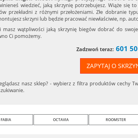
inieneś wiedzieć, jaką skrzynię potrzebujesz. Wiąże się to
ów przekładni z różnymi przełożeniami. Złe dobranie ty
ontujesz skrzyni lub będzie pracować niewłaściwie, np. auto
li masz wątpliwości jaką skrzynię biegów dobrać do swoj
wno Ci pomożemy.
601 50
Zadzwoń teraz:
ZAPYTAJ O SKRZY
eglądasz nasz sklep? - wybierz z filtra produktów cechy T
zukiwanie.
FABIA
OCTAVIA
ROOMSTER