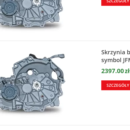
SZCZEGÓŁY
Skrzynia 
symbol JF
2397.00
zł
SZCZEGÓŁY