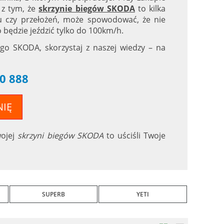
 z tym, że
skrzynie biegów SKODA
to kilka
pu czy przełożeń, może spowodować, że nie
 będzie jeździć tylko do 100km/h.
ego SKODA, skorzystaj z naszej wiedzy – na
0 888
NIĘ
wojej
skrzyni biegów SKODA
to uściśli Twoje
SUPERB
YETI