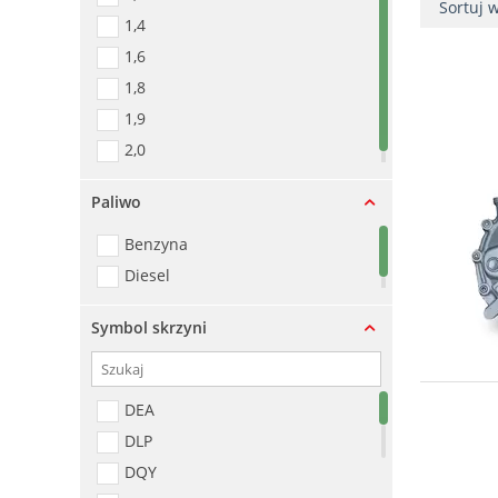
Sortuj 
1,4
1,6
1,8
1,9
2,0
Paliwo
Benzyna
Diesel
Symbol skrzyni
DEA
DLP
DQY