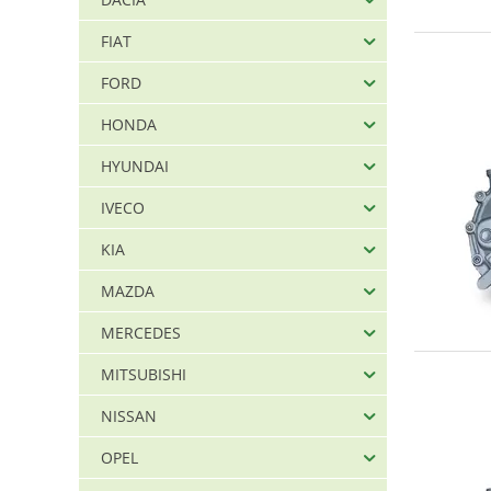
FVT
FXQ
FIAT
GDP
FORD
GER
HONDA
GEU
GGU
HYUNDAI
GGV
IVECO
GKT
KIA
GKU
GQP
MAZDA
GQQ
MERCEDES
GRZ
GSA
MITSUBISHI
GSB
NISSAN
GSH
OPEL
GYT