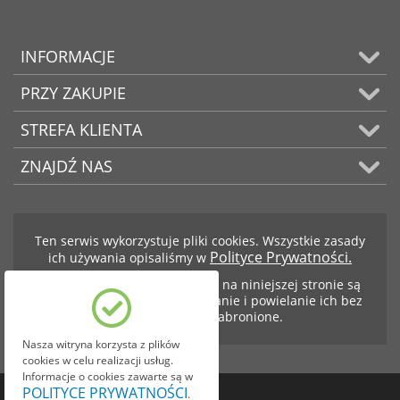
INFORMACJE
PRZY ZAKUPIE
STREFA KLIENTA
ZNAJDŹ NAS
Ten serwis wykorzystuje pliki cookies. Wszystkie zasady
Polityce Prywatności.
ich używania opisaliśmy w
Teksty i zdjęcia znajdujące się na niniejszej stronie są
własnością firmy BCS. Kopiowanie i powielanie ich bez
zezwolenia jest zabronione.
Nasza witryna korzysta z plików
cookies w celu realizacji usług.
Informacje o cookies zawarte są w
POLITYCE PRYWATNOŚCI
.