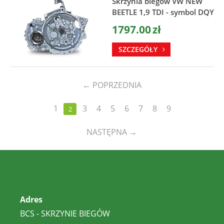
Skrzynia biegów VW NEW
BEETLE 1,9 TDI - symbol DQY
1797.00
zł
SZCZEGÓŁY
←
POPRZEDNIA
1
3
4
5
6
7
8
9
2
NASTĘPNA
→
Adres
BCS - SKRZYNIE BIEGÓW